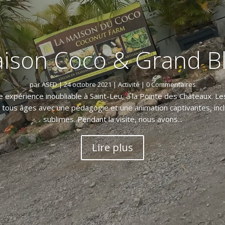
ison Coco & Grand B
par
ASFD
|
24 octobre 2021
|
Activité
| 0 Commentaires
 expérience inoubliable à Saint-Leu, à la Pointe des Châteaux. Le
de tous âges avec une pédagogie et une animation captivantes, in
sublimes. Pendant la visite, nous avons...
Lire plus