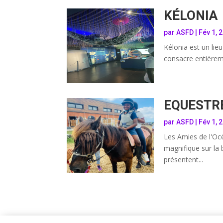
KÉLONIA
par
ASFD
|
Fév 1, 
Kélonia est un li
consacre entièreme
EQUESTR
par
ASFD
|
Fév 1, 
Les Amies de l'Océ
magnifique sur la 
présentent...