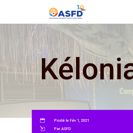
Kéloni

Posté le Fév 1, 2021
l
Par ASFD