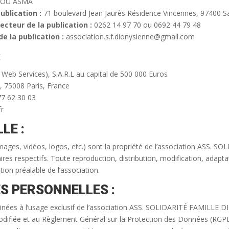
OU ASMA
ublication :
71 boulevard Jean Jaurès Résidence Vincennes, 97400 S
cteur de la publication :
0262 14 97 70 ou 0692 44 79 48
e la publication :
association.s.f.dionysienne@gmail.com
:
Web Services), S.A.R.L au capital de 500 000 Euros
, 75008 Paris, France
7 62 30 03
fr
LE :
 images, vidéos, logos, etc.) sont la propriété de l’association AS
taires respectifs. Toute reproduction, distribution, modification, adap
tion préalable de l’association.
S PERSONNELLES :
estinées à l’usage exclusif de l’association ASS. SOLIDARITÉ FAMILL
modifiée et au Règlement Général sur la Protection des Données (RGPD