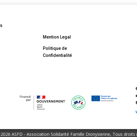
és
Mention Legal
Politique de
Confidentialité
-
2026 ASFD - Association Solidarité Famille Dionysienne, Tous droits 