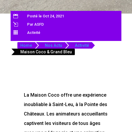

Posté le Oct 24, 2021
l
Par ASFD

Activité
Home
Nos Actu
Activité
Maison Coco & Grand Bleu
La Maison Coco offre une expérience
inoubliable à Saint-Leu, à la Pointe des
Châteaux. Les animateurs accueillants
captivent les visiteurs de tous âges